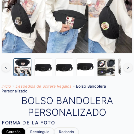
<
>
Inicio
»
Despedida de Soltera Regalos
»
Bolso Bandolera
Personalizado
BOLSO BANDOLERA
PERSONALIZADO
FORMA DE LA FOTO
Corazón
Rectángulo
Redondo