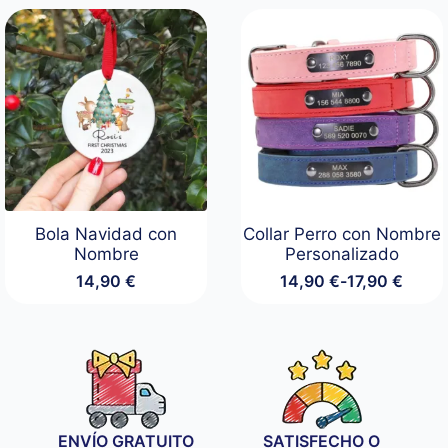
Bola Navidad con
Collar Perro con Nombre
Nombre
Personalizado
14,90
€
14,90
€
-
17,90
€
Rango
de
precios:
desde
14,90 €
hasta
17,90 €
ENVÍO GRATUITO
SATISFECHO O