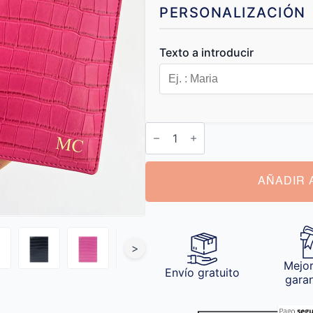
PERSONALIZACIÓN
Texto a introducir
Funda
Pasaporte
Personalizada
cantidad
AÑADIR 
>
Mejor
Envío gratuito
gara