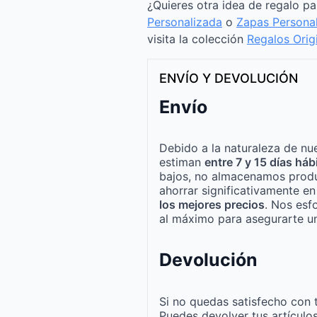
¿Quieres otra idea de regalo p
Personalizada
o
Zapas Persona
visita la colección
Regalos Orig
ENVÍO Y DEVOLUCIÓN
Envío
Debido a la naturaleza de nue
estiman
entre 7 y 15 días háb
bajos, no almacenamos produ
ahorrar significativamente e
los mejores precios
. Nos esf
al máximo para asegurarte un
Devolución
Si no quedas satisfecho con 
Puedes devolver tus artículo