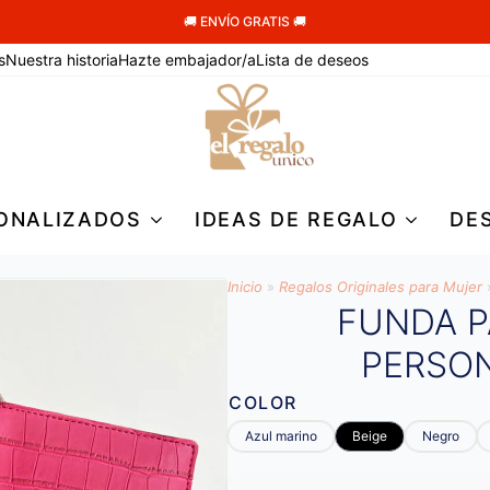
🚚 ENVÍO GRATIS 🚚
s
Nuestra historia
Hazte embajador/a
Lista de deseos
ONALIZADOS
IDEAS DE REGALO
DE
Inicio
»
Regalos Originales para Mujer
FUNDA 
PERSO
COLOR
Azul marino
Beige
Negro