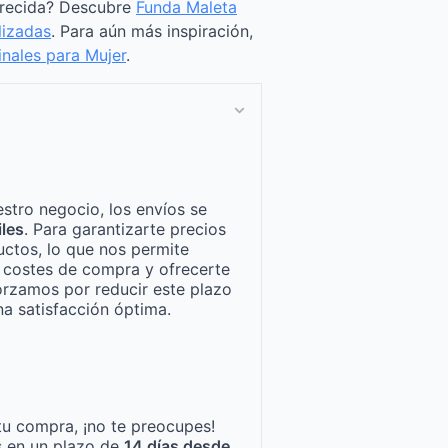
arecida? Descubre
Funda Maleta
lizadas
. Para aún más inspiración,
inales para Mujer
.
stro negocio, los envíos se
iles
. Para garantizarte precios
ctos, lo que nos permite
n costes de compra y ofrecerte
orzamos por reducir este plazo
a satisfacción óptima.
tu compra, ¡no te preocupes!
s en un plazo de
14 días desde