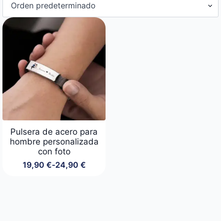
Pulsera de acero para
hombre personalizada
con foto
19,90
€
-
24,90
€
Rango
de
precios:
desde
19,90 €
hasta