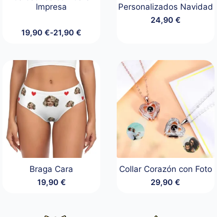
Impresa
Personalizados Navidad
24,90
€
19,90
€
-
21,90
€
Rango
de
precios:
desde
19,90 €
hasta
21,90 €
Braga Cara
Collar Corazón con Foto
19,90
€
29,90
€