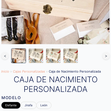
<
>
Inicio
»
Cajas Personalizadas
»
Caja de Nacimiento Personalizada
CAJA DE NACIMIENTO
PERSONALIZADA
MODELO
Elefante
Jirafa
León