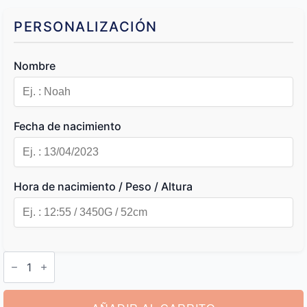
PERSONALIZACIÓN
Nombre
Fecha de nacimiento
Hora de nacimiento / Peso / Altura
Caja
de
Nacimiento
Personalizada
cantidad