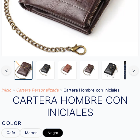
<
>
Inicio
»
Cartera Personalizada
»
Cartera Hombre con Iniciales
CARTERA HOMBRE CON
INICIALES
COLOR
Café
Marron
Negro