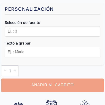
PERSONALIZACIÓN
Selección de fuente
Texto a grabar
Cartera
Hombre
con
Iniciales
cantidad
AÑADIR AL CARRITO