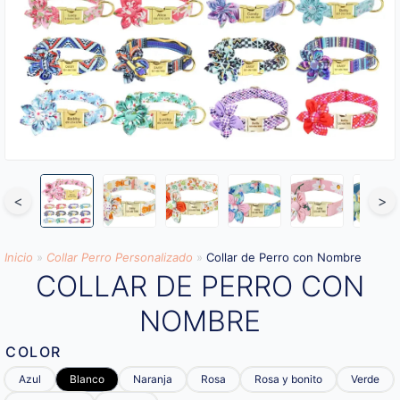
<
>
Inicio
»
Collar Perro Personalizado
»
Collar de Perro con Nombre
COLLAR DE PERRO CON
NOMBRE
COLOR
Azul
Blanco
Naranja
Rosa
Rosa y bonito
Verde