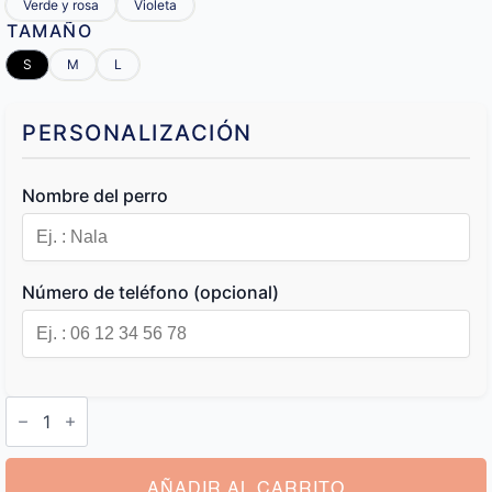
Verde y rosa
Violeta
TAMAÑO
S
M
L
PERSONALIZACIÓN
Nombre del perro
Número de teléfono (opcional)
Collar
de
Perro
con
Nombre
AÑADIR AL CARRITO