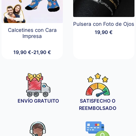
Pulsera con Foto de Ojos
Calcetines con Cara
19,90
€
Impresa
19,90
€
-
21,90
€
Rango
de
precios:
desde
19,90 €
hasta
21,90 €
ENVÍO GRATUITO
SATISFECHO O
REEMBOLSADO