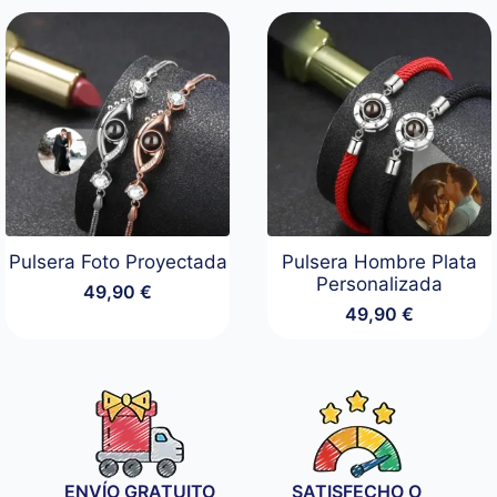
precios:
desde
19,90 €
hasta
29,90 €
Pulsera Foto Proyectada
Pulsera Hombre Plata
Personalizada
49,90
€
49,90
€
ENVÍO GRATUITO
SATISFECHO O