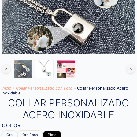
<
>
Inicio
»
Collar Personalizado con Foto
»
Collar Personalizado Acero
Inoxidable
COLLAR PERSONALIZADO
ACERO INOXIDABLE
COLOR
Oro
Oro Rosa
Plata