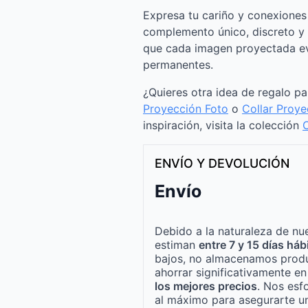
Expresa tu cariño y conexiones 
complemento único, discreto y l
que cada imagen proyectada e
permanentes.
¿Quieres otra idea de regalo p
Proyección Foto
o
Collar Proye
inspiración, visita la colección
C
ENVÍO Y DEVOLUCIÓN
Envío
Debido a la naturaleza de nue
estiman
entre 7 y 15 días háb
bajos, no almacenamos produ
ahorrar significativamente e
los mejores precios
. Nos esf
al máximo para asegurarte un