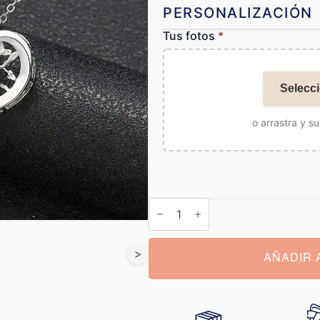
PERSONALIZACIÓN
Tus fotos
*
Selecci
o arrastra y su
Collar
Proyección
Foto
Plata
cantidad
>
AÑADIR 