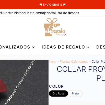
🚚 ENVÍO GRATIS 🚚
s
Nuestra historia
Hazte embajador/a
Lista de deseos
ONALIZADOS
IDEAS DE REGALO
DE
Inicio
»
Fiestas Calendarias
»
Collar Pr
COLLAR PRO
P
COLOR
Oro Rosa
Plata