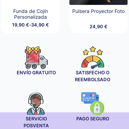
Funda de Cojín
Pulsera Proyector Foto
Personalizada
19,90
€
-
34,90
€
24,90
€
Rango
de
precios:
desde
19,90 €
hasta
34,90 €
ENVÍO GRATUITO
SATISFECHO O
REEMBOLSADO
SERVICIO
PAGO SEGURO
POSVENTA