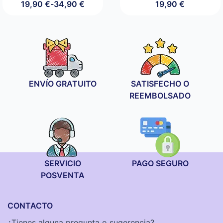
19,90
€
-
34,90
€
19,90
€
Rango
de
precios:
desde
19,90 €
hasta
34,90 €
ENVÍO GRATUITO
SATISFECHO O
REEMBOLSADO
SERVICIO
PAGO SEGURO
POSVENTA
CONTACTO
¿Tienes alguna pregunta o sugerencia?