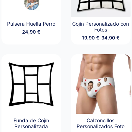
Pulsera Huella Perro
Cojín Personalizado con
Fotos
24,90
€
19,90
€
-
34,90
€
Rango
de
precios:
desde
19,90 €
hasta
34,90 €
Funda de Cojín
Calzoncillos
Personalizada
Personalizados Foto