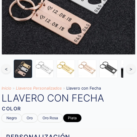
<
>
Inicio
»
Llaveros Personalizados
»
Llavero con Fecha
LLAVERO CON FECHA
COLOR
Negro
Oro
Oro Rosa
Plata