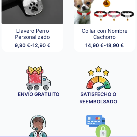
Llavero Perro
Collar con Nombre
Personalizado
Cachorro
9,90
€
-
12,90
€
14,90
€
-
18,90
€
Rango
Rango
de
de
precios:
precios:
desde
desde
9,90 €
14,90 €
hasta
hasta
12,90 €
18,90 €
ENVÍO GRATUITO
SATISFECHO O
REEMBOLSADO