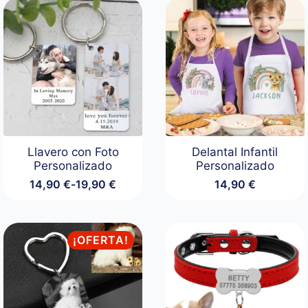
Llavero con Foto
Delantal Infantil
Personalizado
Personalizado
14,90
€
-
19,90
€
14,90
€
Rango
de
precios:
desde
¡OFERTA!
14,90 €
hasta
19,90 €