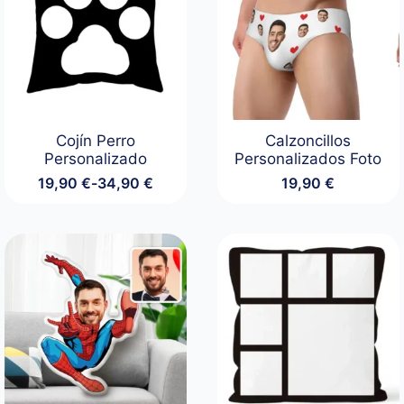
Cojín Perro
Calzoncillos
Personalizado
Personalizados Foto
19,90
€
-
34,90
€
19,90
€
Rango
de
precios:
desde
19,90 €
hasta
34,90 €