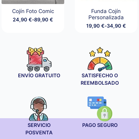
Cojín Foto Comic
Funda Cojín
Personalizada
24,90
€
-
89,90
€
Rango
19,90
€
-
34,90
€
de
Rango
precios:
de
desde
precios:
24,90 €
desde
hasta
19,90 €
89,90 €
hasta
34,90 €
ENVÍO GRATUITO
SATISFECHO O
REEMBOLSADO
SERVICIO
PAGO SEGURO
POSVENTA