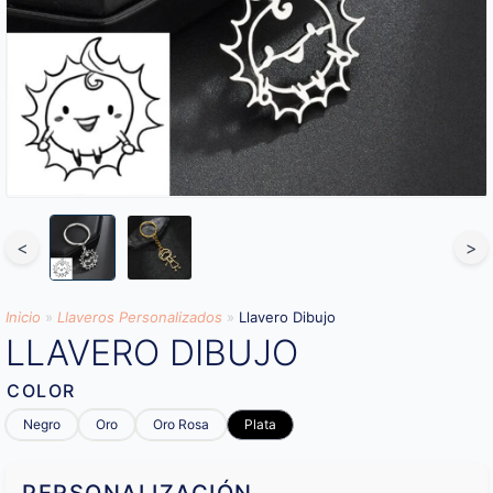
<
>
Inicio
»
Llaveros Personalizados
»
Llavero Dibujo
LLAVERO DIBUJO
COLOR
Negro
Oro
Oro Rosa
Plata