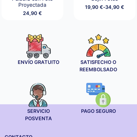
Proyectada
19,90
€
-
34,90
€
Rango
24,90
€
de
precios:
desde
19,90 €
hasta
34,90 €
ENVÍO GRATUITO
SATISFECHO O
REEMBOLSADO
SERVICIO
PAGO SEGURO
POSVENTA