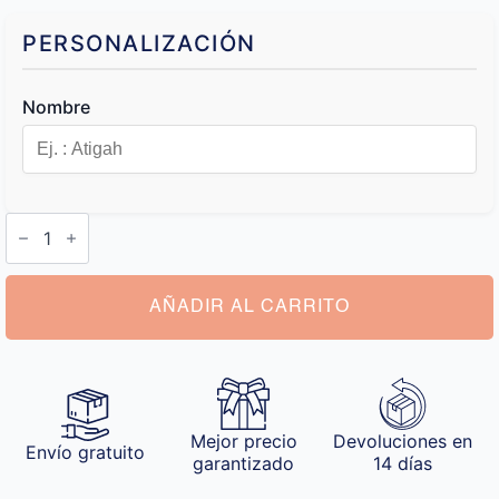
PERSONALIZACIÓN
Nombre
Llavero
Personalizado
con
Nombre
cantidad
AÑADIR AL CARRITO
Mejor precio
Devoluciones en
Envío gratuito
garantizado
14 días