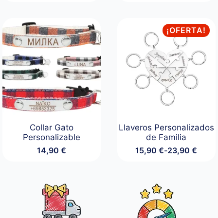
¡OFERTA!
Collar Gato
Llaveros Personalizados
Personalizable
de Familia
14,90
€
15,90
€
-
23,90
€
Rango
de
precios:
desde
15,90 €
hasta
23,90 €