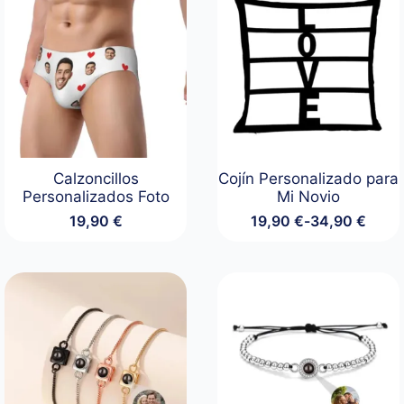
Calzoncillos
Cojín Personalizado para
Personalizados Foto
Mi Novio
19,90
€
19,90
€
-
34,90
€
Rango
de
precios:
desde
19,90 €
hasta
34,90 €