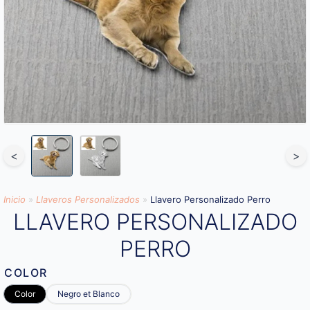
<
>
Inicio
»
Llaveros Personalizados
»
Llavero Personalizado Perro
LLAVERO PERSONALIZADO
PERRO
COLOR
Color
Negro et Blanco