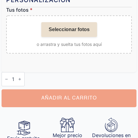
PERSONALIZACIÓN
Tus fotos
*
Seleccionar fotos
o arrastra y suelta tus fotos aquí
Llaveros
con
Foto
cantidad
AÑADIR AL CARRITO
Mejor precio
Devoluciones en