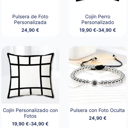
Pulsera de Foto
Cojín Perro
Personalizada
Personalizado
24,90
€
19,90
€
-
34,90
€
Rango
de
precios:
desde
19,90 €
hasta
34,90 €
Cojín Personalizado con
Pulsera con Foto Oculta
Fotos
24,90
€
19,90
€
-
34,90
€
Rango