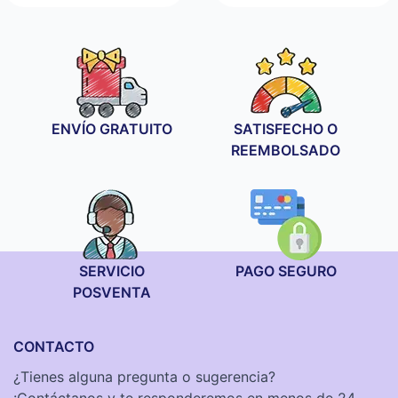
de
precios:
desde
19,90 €
hasta
34,90 €
ENVÍO GRATUITO
SATISFECHO O
REEMBOLSADO
SERVICIO
PAGO SEGURO
POSVENTA
CONTACTO
¿Tienes alguna pregunta o sugerencia?