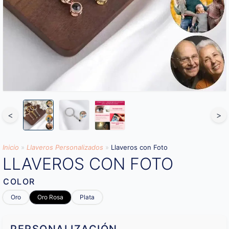
<
>
Inicio
»
Llaveros Personalizados
»
Llaveros con Foto
LLAVEROS CON FOTO
COLOR
Oro
Oro Rosa
Plata