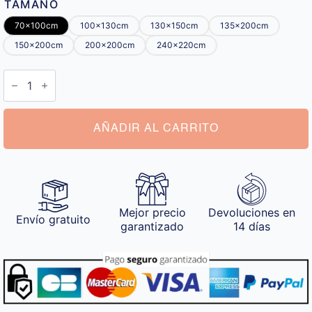
TAMAÑO
70x100cm
100x130cm
130x150cm
135x200cm
150x200cm
200x200cm
240x220cm
Manta
Carta
Personalizada
cantidad
AÑADIR AL CARRITO
Mejor precio
Devoluciones en
Envío gratuito
garantizado
14 días