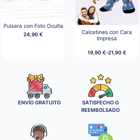
Pulsera con Foto Oculta
Calcetines con Cara
24,90
€
Impresa
19,90
€
-
21,90
€
Rango
de
precios:
desde
19,90 €
hasta
21,90 €
ENVÍO GRATUITO
SATISFECHO O
REEMBOLSADO