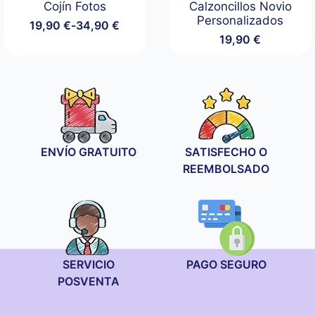
Cojín Fotos
Calzoncillos Novio
Personalizados
19,90
€
-
34,90
€
Rango
19,90
€
de
precios:
desde
19,90 €
hasta
34,90 €
ENVÍO GRATUITO
SATISFECHO O
REEMBOLSADO
SERVICIO
PAGO SEGURO
POSVENTA