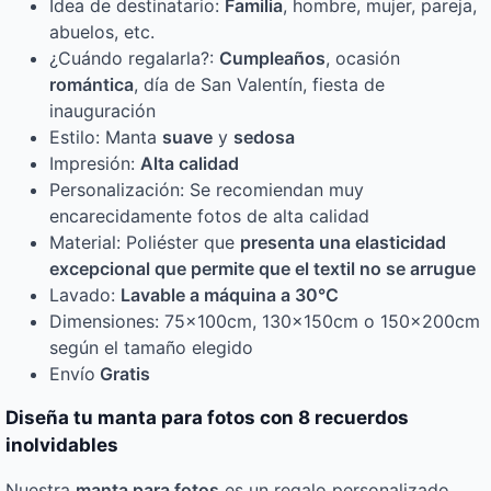
Idea de destinatario:
Familia
, hombre, mujer, pareja,
abuelos, etc.
¿Cuándo regalarla?:
Cumpleaños
, ocasión
romántica
, día de San Valentín, fiesta de
inauguración
Estilo: Manta
suave
y
sedosa
Impresión:
Alta calidad
Personalización: Se recomiendan muy
encarecidamente fotos de alta calidad
Material: Poliéster que
presenta una
elasticidad
excepcional
que permite que el textil
no se arrugue
Lavado:
Lavable a máquina a 30°C
Dimensiones: 75x100cm, 130x150cm o 150x200cm
según el tamaño elegido
Envío
Gratis
Diseña tu manta para fotos con 8 recuerdos
inolvidables
Nuestra
manta para fotos
es un regalo personalizado