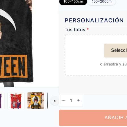
100x150cm
150x200cm
PERSONALIZACIÓN
Tus fotos
*
Selecci
o arrastra y su
Manta
Personalizada
>
Halloween
cantidad
AÑADIR 