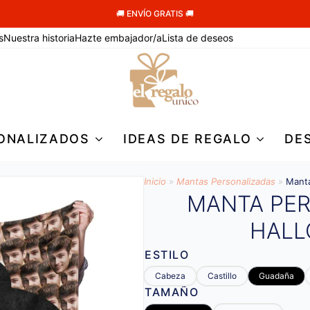
🚚 ENVÍO GRATIS 🚚
s
Nuestra historia
Hazte embajador/a
Lista de deseos
ONALIZADOS
IDEAS DE REGALO
DE
Inicio
»
Mantas Personalizadas
»
Manta
MANTA PE
HALL
ESTILO
Cabeza
Castillo
Guadaña
TAMAÑO