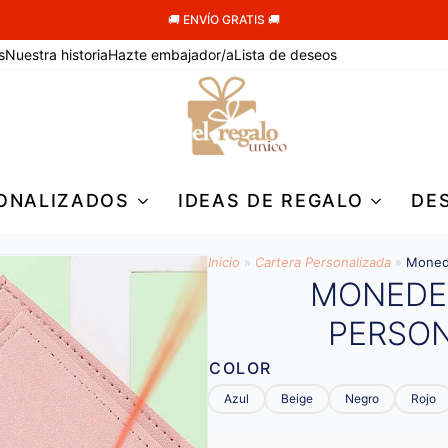
🚚 ENVÍO GRATIS 🚚
s
Nuestra historia
Hazte embajador/a
Lista de deseos
ONALIZADOS
IDEAS DE REGALO
DE
Inicio
»
Cartera Personalizada
»
Monede
MONEDE
PERSO
COLOR
Azul
Beige
Negro
Rojo