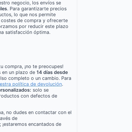
stro negocio, los envíos se
iles
. Para garantizarte precios
ctos, lo que nos permite
n costes de compra y ofrecerte
orzamos por reducir este plazo
a satisfacción óptima.
tu compra, ¡no te preocupes!
s en un plazo de
14 días desde
lso completo o un cambio. Para
estra política de devolución
.
rsonalizados:
solo se
roductos con defectos de
a, no dudes en contactar con el
ravés de
; ¡estaremos encantados de