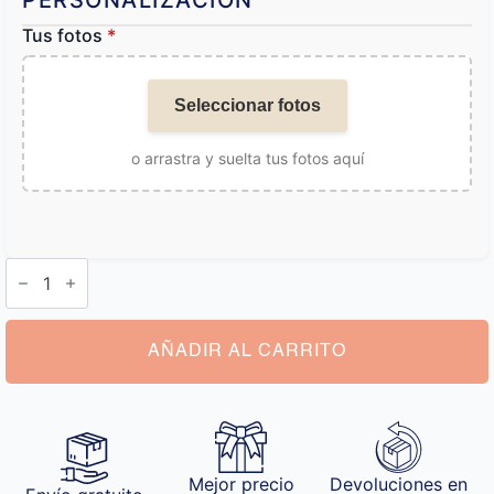
PERSONALIZACIÓN
Tus fotos
*
Seleccionar fotos
o arrastra y suelta tus fotos aquí
Pulsera
con
Dibujo
cantidad
AÑADIR AL CARRITO
Mejor precio
Devoluciones en