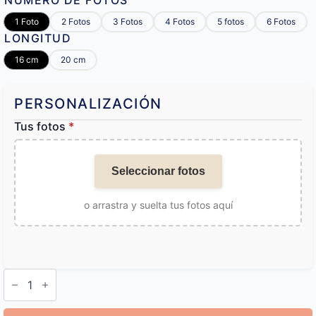
NÚMERO DE FOTOS
1 Foto
2 Fotos
3 Fotos
4 Fotos
5 fotos
6 Fotos
LONGITUD
16 cm
20 cm
PERSONALIZACIÓN
Tus fotos
*
Seleccionar fotos
o arrastra y suelta tus fotos aquí
Pulsera
con
Fotos
Dentro