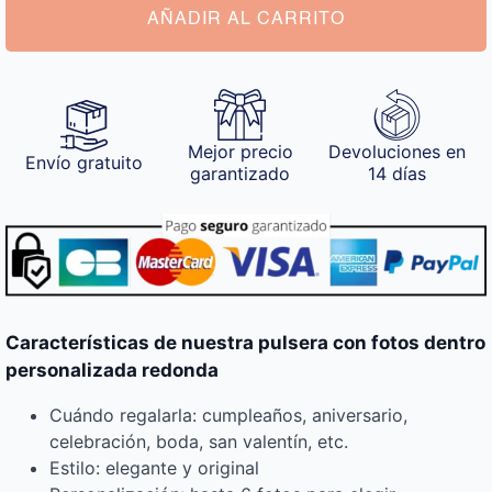
cantidad
AÑADIR AL CARRITO
Mejor precio
Devoluciones en
Envío gratuito
garantizado
14 días
Características de nuestra pulsera con fotos dentro
personalizada redonda
Cuándo regalarla: cumpleaños, aniversario,
celebración, boda, san valentín, etc.
Estilo: elegante y original