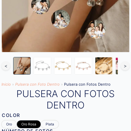
<
>
Inicio
»
Pulsera con Foto Dentro
»
Pulsera con Fotos Dentro
PULSERA CON FOTOS
DENTRO
COLOR
Oro
Oro Rosa
Plata