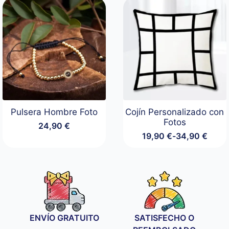
desde
19,90 €
hasta
34,90 €
Pulsera Hombre Foto
Cojín Personalizado con
Fotos
24,90
€
19,90
€
-
34,90
€
Rango
de
precios:
desde
19,90 €
hasta
34,90 €
ENVÍO GRATUITO
SATISFECHO O