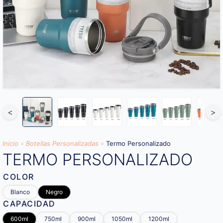
<
>
Inicio
»
Botellas Personalizadas
»
Termo Personalizado
TERMO PERSONALIZADO
COLOR
Blanco
Negro
CAPACIDAD
600ml
750ml
900ml
1050ml
1200ml