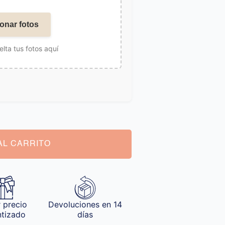
onar fotos
elta tus fotos aquí
AL CARRITO
 precio
Devoluciones en 14
ntizado
días