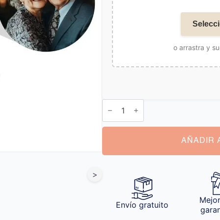
Selecci
o arrastra y su
Ángel
de
Navidad
Personalizado
cantidad
AÑADIR 
>
Mejor
Envío gratuito
gara