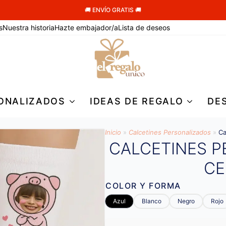
🚚 ENVÍO GRATIS 🚚
s
Nuestra historia
Hazte embajador/a
Lista de deseos
ONALIZADOS
IDEAS DE REGALO
DE
Inicio
»
Calcetines Personalizados
»
Ca
CALCETINES 
CE
COLOR Y FORMA
Azul
Blanco
Negro
Rojo