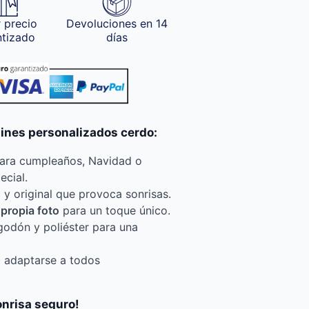
 precio
Devoluciones en 14
ntizado
días
tines personalizados cerdo:
para cumpleaños, Navidad o
ecial.
o y original que provoca sonrisas.
 propia foto
para un toque único.
godón y poliéster para una
a adaptarse a todos
onrisa seguro!