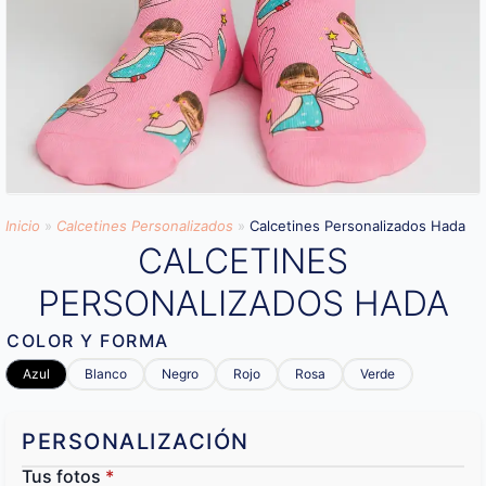
Inicio
»
Calcetines Personalizados
»
Calcetines Personalizados Hada
CALCETINES
PERSONALIZADOS HADA
COLOR Y FORMA
Azul
Blanco
Negro
Rojo
Rosa
Verde
PERSONALIZACIÓN
Tus fotos
*