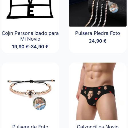
Cojín Personalizado para
Pulsera Piedra Foto
Mi Novio
24,90
€
19,90
€
-
34,90
€
Rango
de
precios:
desde
19,90 €
hasta
34,90 €
Pulsera de Foto
Calzoncillos Novio