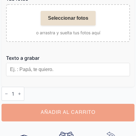
Seleccionar fotos
o arrastra y suelta tus fotos aquí
Texto a grabar
Cartera
Grabada
con
Foto
cantidad
AÑADIR AL CARRITO