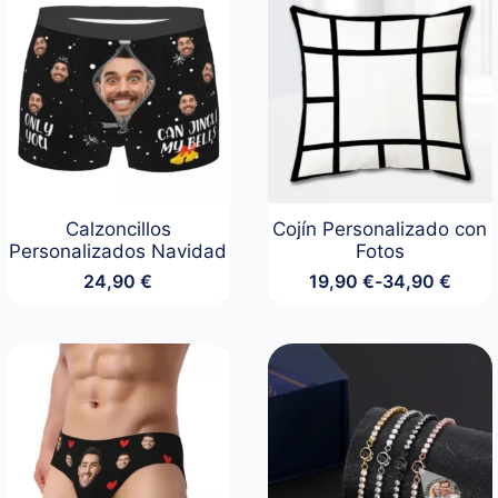
Calzoncillos
Cojín Personalizado con
Personalizados Navidad
Fotos
24,90
€
19,90
€
-
34,90
€
Rango
de
precios:
desde
19,90 €
hasta
34,90 €