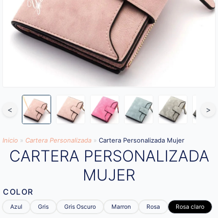
<
>
Inicio
»
Cartera Personalizada
»
Cartera Personalizada Mujer
CARTERA PERSONALIZADA
MUJER
COLOR
Azul
Gris
Gris Oscuro
Marron
Rosa
Rosa claro