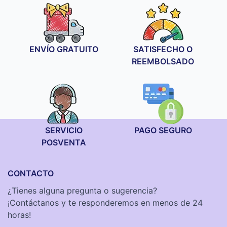
desde
19,90 €
hasta
34,90 €
ENVÍO GRATUITO
SATISFECHO O
REEMBOLSADO
SERVICIO
PAGO SEGURO
POSVENTA
CONTACTO
¿Tienes alguna pregunta o sugerencia?
¡Contáctanos y te responderemos en menos de 24
horas!