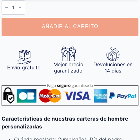
Carteras
de
Hombre
Personalizadas
cantidad
AÑADIR AL CARRITO
Mejor precio
Devoluciones en
Envío gratuito
garantizado
14 días
Características de nuestras carteras de hombre
personalizadas
Cuándo regalarla: Cumpleaños, Día del padre,