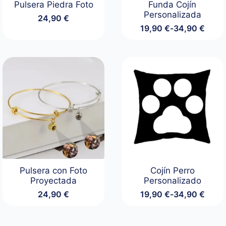
Pulsera Piedra Foto
Funda Cojín
Personalizada
24,90
€
19,90
€
-
34,90
€
Rango
de
precios:
desde
19,90 €
hasta
34,90 €
Pulsera con Foto
Cojín Perro
Proyectada
Personalizado
24,90
€
19,90
€
-
34,90
€
Rango
de
precios: