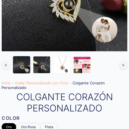
<
>
Inicio
»
Collar Personalizado con Foto
»
Colgante Corazón
Personalizado
COLGANTE CORAZÓN
PERSONALIZADO
COLOR
Oro
Oro Rosa
Plata