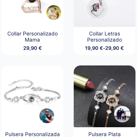
Collar Personalizado
Collar Letras
Mama
Personalizado
29,90
€
19,90
€
-
29,90
€
Rango
de
precios:
desde
19,90 €
hasta
29,90 €
Pulsera Personalizada
Pulsera Plata