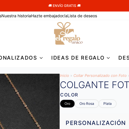
🚚 ENVÍO GRATIS 🚚
s
Nuestra historia
Hazte embajador/a
Lista de deseos
ONALIZADOS
IDEAS DE REGALO
DE
Inicio
»
Collar Personalizado con Foto
COLGANTE FO
COLOR
Oro
Oro Rosa
Plata
PERSONALIZACIÓN