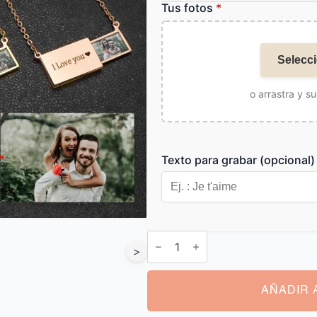
Tus fotos
*
Selecci
o arrastra y su
Texto para grabar (opcional)
Colgante
Foto
>
Grabada
cantidad
AÑADIR 