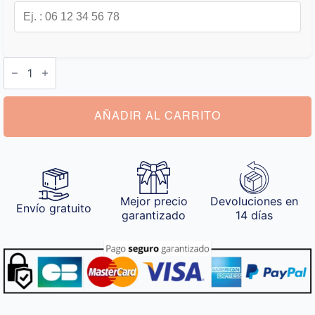
Collar
con
Nombre
de
Perro
cantidad
AÑADIR AL CARRITO
Mejor precio
Devoluciones en
Envío gratuito
garantizado
14 días