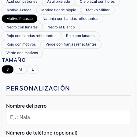
Azul con patrones
Azul pixelado
Cielo azul con flores
Motivo Azteca
Motivo flor de hippie
Motivo Militar
Motivo Picasso
Naranja con bandas reflectantes
Negro con lunares
Negro et Blanco
Rojo con bandas reflectantes
Rojo con lunares
Rojo con motivos
Verde con franjas reflectantes
Verde con motivos
TAMAÑO
S
M
L
PERSONALIZACIÓN
Nombre del perro
Número de teléfono (opcional)