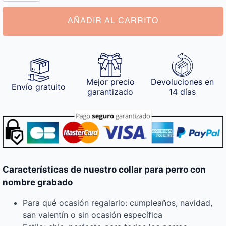
con
Nombre
Grabado
AÑADIR AL CARRITO
cantidad
Mejor precio
Devoluciones en
Envío gratuito
garantizado
14 días
Características de nuestro collar para perro con
nombre grabado
Para qué ocasión regalarlo: cumpleaños, navidad,
san valentín o sin ocasión específica