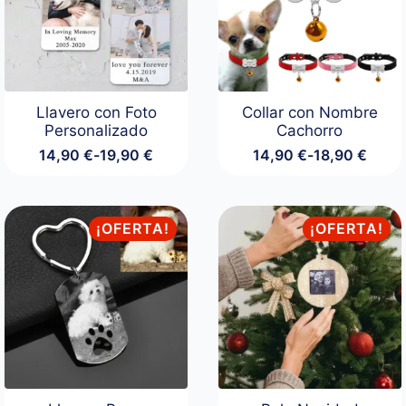
Llavero con Foto
Collar con Nombre
Personalizado
Cachorro
14,90
€
-
19,90
€
14,90
€
-
18,90
€
Rango
Rango
de
de
precios:
precios:
desde
desde
¡OFERTA!
¡OFERTA!
14,90 €
14,90 €
hasta
hasta
19,90 €
18,90 €