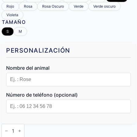
Rojo
Rosa
Rosa Oscuro
Verde
Verde oscuro
Violeta
TAMAÑO
S
M
PERSONALIZACIÓN
Nombre del animal
Número de teléfono (opcional)
Collar
de
Perro