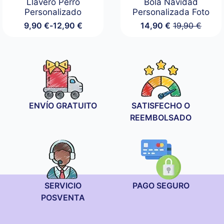
Llavero Perro
Bola Navidad
Personalizado
Personalizada Foto
9,90
€
-
12,90
€
14,90
€
19,90
€
Rango
El
El
de
precio
precio
precios:
original
actual
desde
era:
es:
9,90 €
19,90 €.
14,90 €.
hasta
12,90 €
ENVÍO GRATUITO
SATISFECHO O
REEMBOLSADO
SERVICIO
PAGO SEGURO
POSVENTA