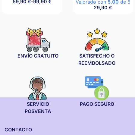
59,90
€
-
99,90
€
Valorado con
5.00
de 5
Rango
29,90
€
de
precios:
desde
59,90 €
hasta
99,90 €
ENVÍO GRATUITO
SATISFECHO O
REEMBOLSADO
SERVICIO
PAGO SEGURO
POSVENTA
CONTACTO