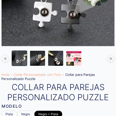
<
>
Inicio
»
Collar Personalizado con Foto
»
Collar para Parejas
Personalizado Puzzle
COLLAR PARA PAREJAS
PERSONALIZADO PUZZLE
MODELO
Plata
Negro
Negro + Plata