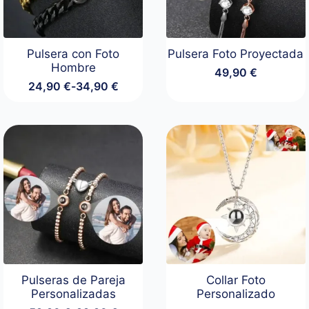
Pulsera con Foto
Pulsera Foto Proyectada
Hombre
49,90
€
24,90
€
-
34,90
€
Rango
de
precios:
desde
24,90 €
hasta
34,90 €
Pulseras de Pareja
Collar Foto
Personalizadas
Personalizado