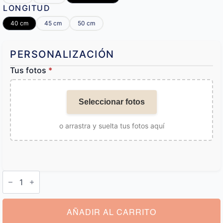
LONGITUD
40 cm
45 cm
50 cm
PERSONALIZACIÓN
Tus fotos
*
Seleccionar fotos
o arrastra y suelta tus fotos aquí
Collar
para
Parejas
Personalizado
Puzzle
cantidad
AÑADIR AL CARRITO