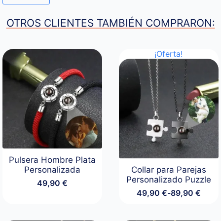
OTROS CLIENTES TAMBIÉN COMPRARON:
¡Oferta!
Pulsera Hombre Plata
Personalizada
Collar para Parejas
Personalizado Puzzle
49,90
€
49,90
€
-
89,90
€
Rango
de
precios: