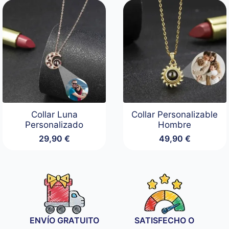
desde
49,90 €
hasta
89,90 €
Collar Luna
Collar Personalizable
Personalizado
Hombre
29,90
€
49,90
€
ENVÍO GRATUITO
SATISFECHO O