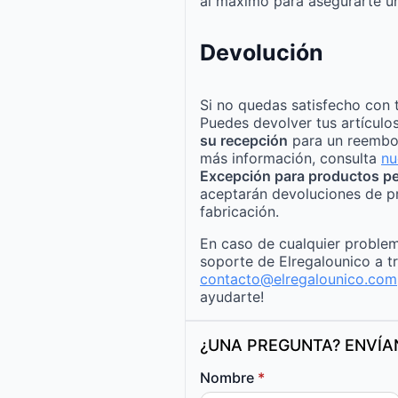
al máximo para asegurarte un
Devolución
Si no quedas satisfecho con 
Puedes devolver tus artículo
su recepción
para un reembo
más información, consulta
nu
Excepción para productos pe
aceptarán devoluciones de p
fabricación.
En caso de cualquier problem
soporte de Elregalounico a t
contacto@elregalounico.com
ayudarte!
¿UNA PREGUNTA? ENVÍ
Nombre
*