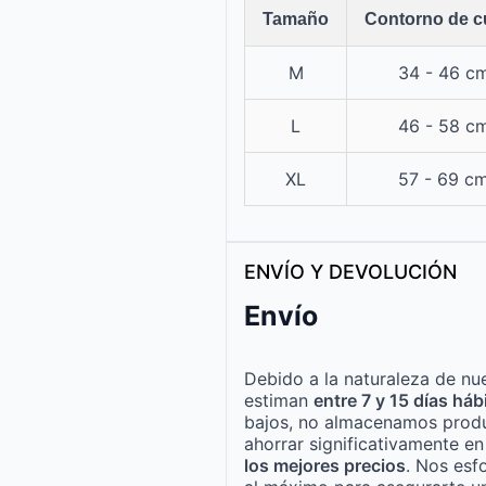
Tamaño
Contorno de c
M
34 - 46 c
L
46 - 58 c
XL
57 - 69 c
ENVÍO Y DEVOLUCIÓN
Envío
Debido a la naturaleza de nue
estiman
entre 7 y 15 días háb
bajos, no almacenamos produ
ahorrar significativamente e
los mejores precios
. Nos esf