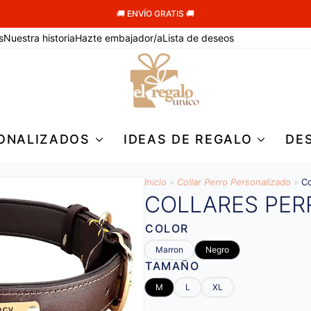
🚚 ENVÍO GRATIS 🚚
s
Nuestra historia
Hazte embajador/a
Lista de deseos
ONALIZADOS
IDEAS DE REGALO
DE
Inicio
»
Collar Perro Personalizado
»
Co
COLLARES PER
COLOR
Marron
Negro
TAMAÑO
M
L
XL