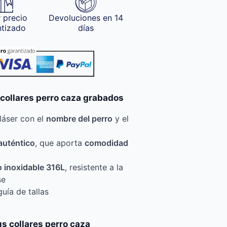
 precio
Devoluciones en 14
ntizado
días
 collares perro caza grabados
láser con el
nombre del perro
y el
auténtico
, que aporta
comodidad
 inoxidable 316L
, resistente a la
se
uía de tallas
s collares perro caza