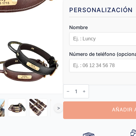
PERSONALIZACIÓN
Nombre
Número de teléfono (opciona
Collares
Perro
Caza
cantidad
>
AÑADIR 