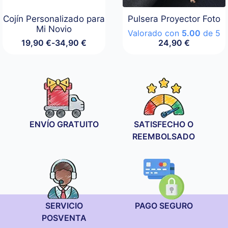
Cojín Personalizado para
Pulsera Proyector Foto
Mi Novio
Valorado con
5.00
de 5
19,90
€
-
34,90
€
24,90
€
Rango
de
precios:
desde
19,90 €
hasta
34,90 €
ENVÍO GRATUITO
SATISFECHO O
REEMBOLSADO
SERVICIO
PAGO SEGURO
POSVENTA