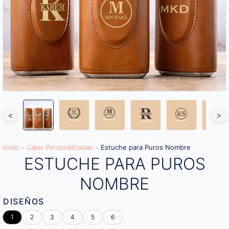
<
>
Inicio
»
Cajas Personalizadas
»
Estuche para Puros Nombre
ESTUCHE PARA PUROS
NOMBRE
DISEÑOS
1
2
3
4
5
6