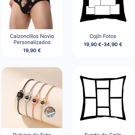
Calzoncillos Novio
Cojín Fotos
Personalizados
19,90
€
-
34,90
€
Rango
19,90
€
de
precios:
desde
19,90 €
hasta
34,90 €