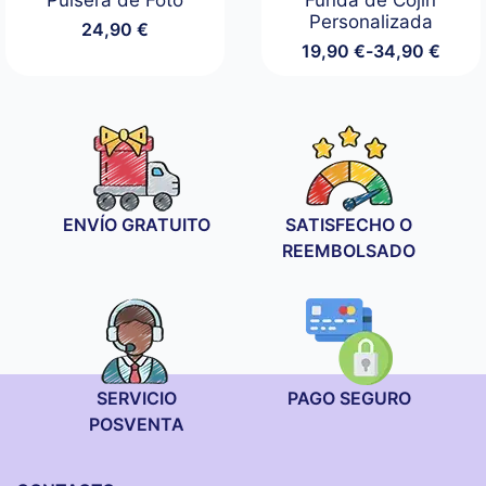
Pulsera de Foto
Funda de Cojín
Personalizada
24,90
€
19,90
€
-
34,90
€
Rango
de
precios:
desde
19,90 €
hasta
34,90 €
ENVÍO GRATUITO
SATISFECHO O
REEMBOLSADO
SERVICIO
PAGO SEGURO
POSVENTA