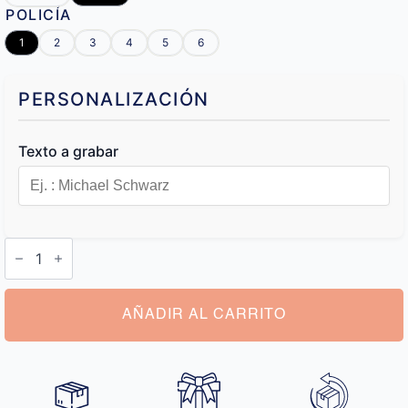
POLICÍA
1
2
3
4
5
6
PERSONALIZACIÓN
Texto a grabar
Estuche
Puros
Personalizado
cantidad
AÑADIR AL CARRITO