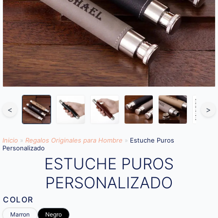
<
>
Inicio
»
Regalos Originales para Hombre
»
Estuche Puros
Personalizado
ESTUCHE PUROS
PERSONALIZADO
COLOR
Marron
Negro