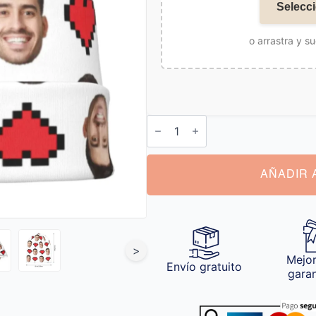
Selecci
o arrastra y su
Gorro
Personalizado
cantidad
AÑADIR 
>
Mejor
Envío gratuito
gara