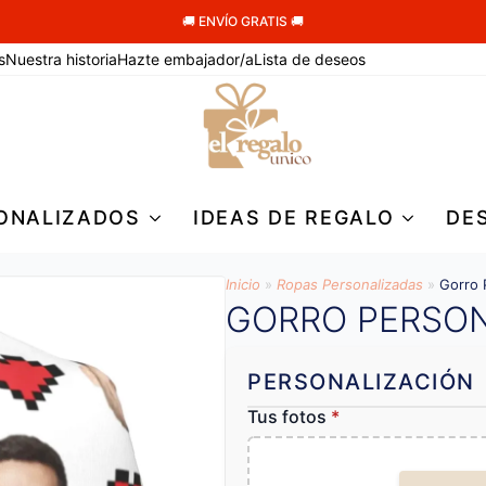
🚚 ENVÍO GRATIS 🚚
s
Nuestra historia
Hazte embajador/a
Lista de deseos
ONALIZADOS
IDEAS DE REGALO
DE
Inicio
»
Ropas Personalizadas
»
Gorro 
GORRO PERSO
PERSONALIZACIÓN
Tus fotos
*