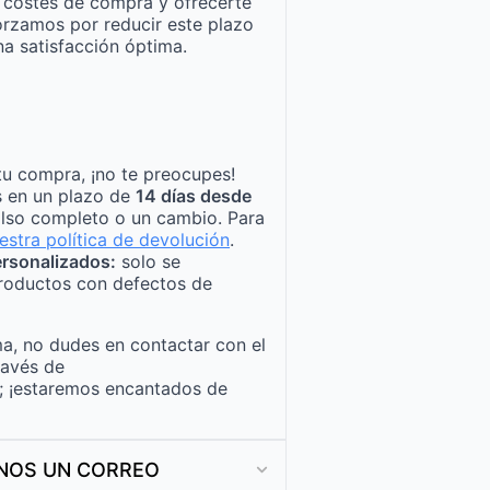
n costes de compra y ofrecerte
orzamos por reducir este plazo
a satisfacción óptima.
tu compra, ¡no te preocupes!
s en un plazo de
14 días desde
lso completo o un cambio. Para
estra política de devolución
.
rsonalizados:
solo se
roductos con defectos de
a, no dudes en contactar con el
ravés de
; ¡estaremos encantados de
ANOS UN CORREO