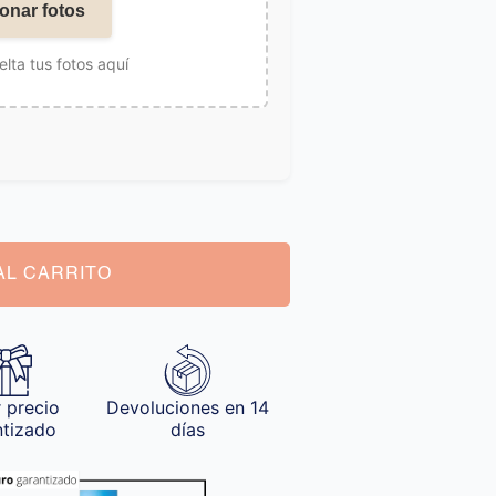
onar fotos
elta tus fotos aquí
AL CARRITO
 precio
Devoluciones en 14
ntizado
días