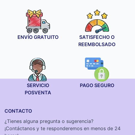
precios:
desde
19,90 €
hasta
34,90 €
ENVÍO GRATUITO
SATISFECHO O
REEMBOLSADO
SERVICIO
PAGO SEGURO
POSVENTA
CONTACTO
¿Tienes alguna pregunta o sugerencia?
¡Contáctanos y te responderemos en menos de 24