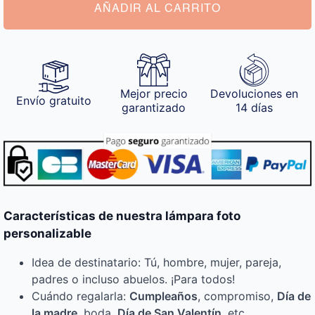
AÑADIR AL CARRITO
Mejor precio
Devoluciones en
Envío gratuito
garantizado
14 días
Características de nuestra lámpara foto
personalizable
Idea de destinatario: Tú, hombre, mujer, pareja,
padres o incluso abuelos. ¡Para todos!
Cuándo regalarla:
Cumpleaños
, compromiso,
Día de
la madre
, boda,
Día de San Valentín
, etc.