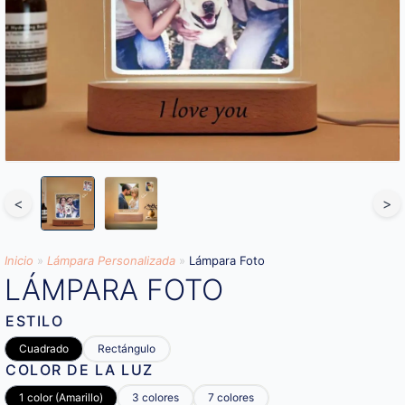
<
>
Inicio
»
Lámpara Personalizada
»
Lámpara Foto
LÁMPARA FOTO
ESTILO
Cuadrado
Rectángulo
COLOR DE LA LUZ
1 color (Amarillo)
3 colores
7 colores