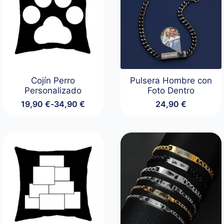
Cojín Perro
Pulsera Hombre con
Personalizado
Foto Dentro
19,90
€
-
34,90
€
24,90
€
Rango
de
precios:
desde
19,90 €
hasta
34,90 €