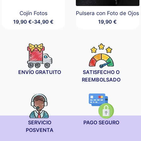
Cojín Fotos
Pulsera con Foto de Ojos
19,90
€
-
34,90
€
19,90
€
Rango
de
precios:
desde
19,90 €
hasta
34,90 €
ENVÍO GRATUITO
SATISFECHO O
REEMBOLSADO
SERVICIO
PAGO SEGURO
POSVENTA