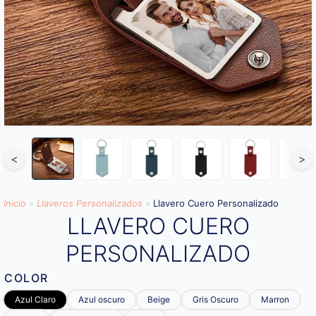
<
>
Inicio
»
Llaveros Personalizados
»
Llavero Cuero Personalizado
LLAVERO CUERO
PERSONALIZADO
COLOR
Azul Claro
Azul oscuro
Beige
Gris Oscuro
Marron