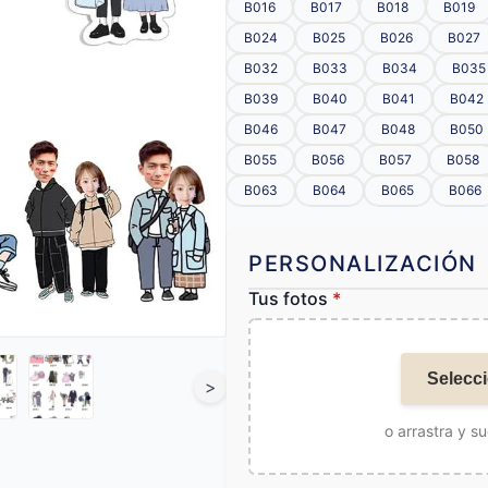
B016
B017
B018
B019
B024
B025
B026
B027
B032
B033
B034
B035
B039
B040
B041
B042
B046
B047
B048
B050
B055
B056
B057
B058
B063
B064
B065
B066
PERSONALIZACIÓN
Tus fotos
*
Selecci
>
o arrastra y su