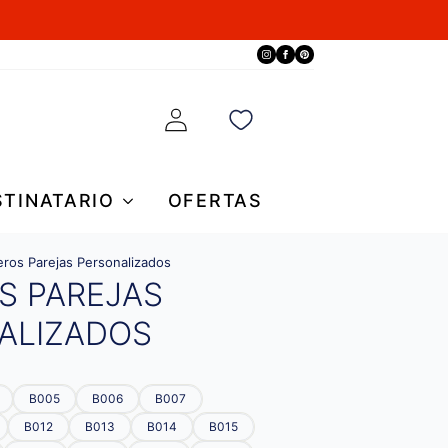
STINATARIO
OFERTAS
eros Parejas Personalizados
S PAREJAS
ALIZADOS
B005
B006
B007
B012
B013
B014
B015