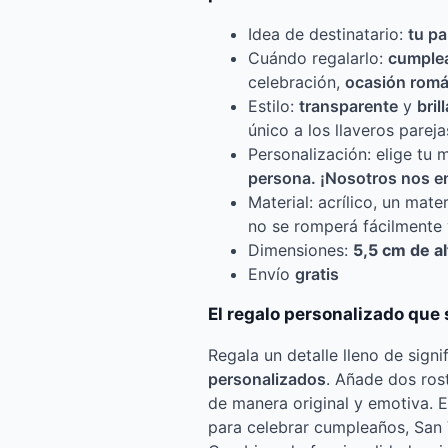
Idea de destinatario:
tu pa
Cuándo regalarlo:
cumple
celebración,
ocasión romá
Estilo:
transparente
y
bril
único a los llaveros parej
Personalización: elige tu
persona. ¡Nosotros nos e
Material: acrílico, un mate
no se romperá fácilmente
Dimensiones:
5,5 cm de al
Envío
gratis
El regalo personalizado que 
Regala un detalle lleno de sign
personalizados
. Añade dos ros
de manera original y emotiva. Es
para celebrar cumpleaños, San V