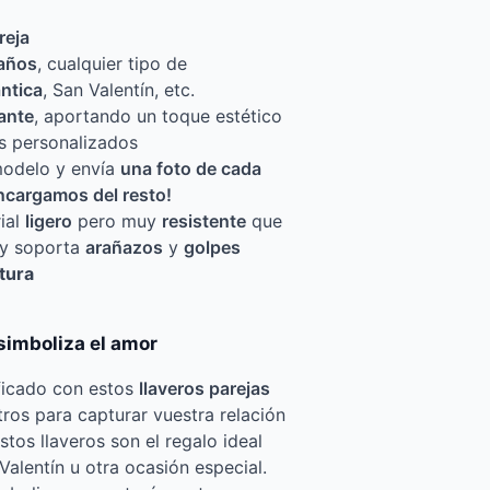
reja
años
, cualquier tipo de
ntica
, San Valentín, etc.
lante
, aportando un toque estético
as personalizados
 modelo y envía
una foto de cada
ncargamos del resto!
rial
ligero
pero muy
resistente
que
 y soporta
arañazos
y
golpes
tura
simboliza el amor
ificado con estos
llaveros parejas
tros para capturar vuestra relación
tos llaveros son el regalo ideal
alentín u otra ocasión especial.