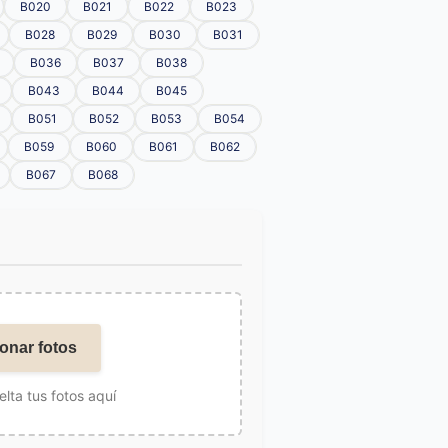
B020
B021
B022
B023
B028
B029
B030
B031
B036
B037
B038
B043
B044
B045
B051
B052
B053
B054
B059
B060
B061
B062
B067
B068
onar fotos
elta tus fotos aquí