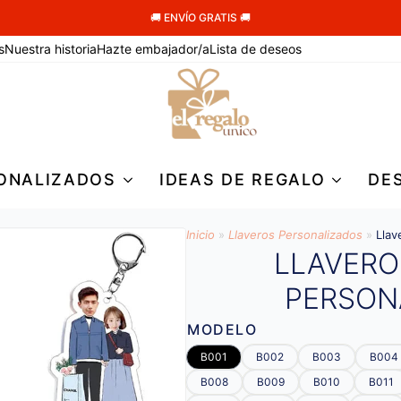
🚚 ENVÍO GRATIS 🚚
s
Nuestra historia
Hazte embajador/a
Lista de deseos
ONALIZADOS
IDEAS DE REGALO
DE
Inicio
»
Llaveros Personalizados
»
Llav
LLAVERO
PERSON
MODELO
B001
B002
B003
B004
B008
B009
B010
B011