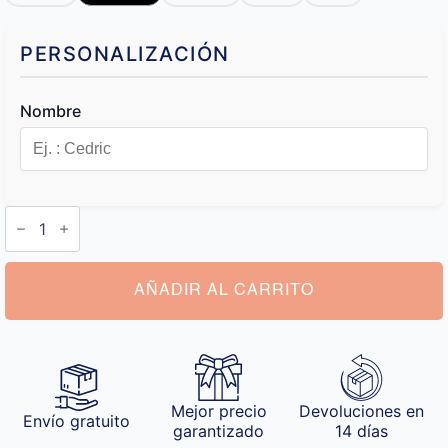
PERSONALIZACIÓN
Nombre
Manta
con
Nombre
Bebe
cantidad
AÑADIR AL CARRITO
Mejor precio
Devoluciones en
Envío gratuito
garantizado
14 días