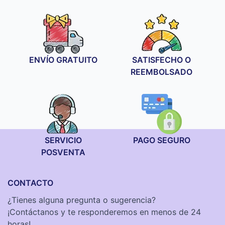
precios:
precios:
desde
desde
59,90 €
29,90 €
hasta
hasta
89,90 €
99,90 €
ENVÍO GRATUITO
SATISFECHO O
REEMBOLSADO
SERVICIO
PAGO SEGURO
POSVENTA
CONTACTO
¿Tienes alguna pregunta o sugerencia?
¡Contáctanos y te responderemos en menos de 24
horas!