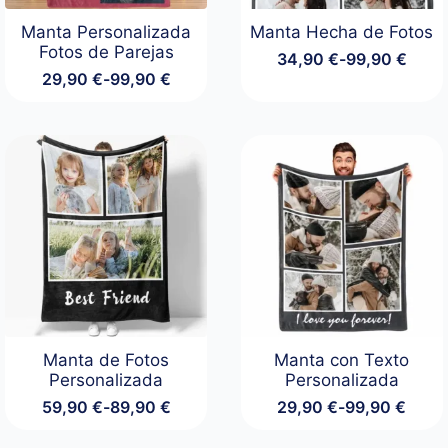
Manta Personalizada
Manta Hecha de Fotos
Fotos de Parejas
34,90
€
-
99,90
€
Rango
29,90
€
-
99,90
€
de
Rango
precios:
de
desde
precios:
34,90 €
desde
hasta
29,90 €
99,90 €
hasta
99,90 €
Manta de Fotos
Manta con Texto
Personalizada
Personalizada
59,90
€
-
89,90
€
29,90
€
-
99,90
€
Rango
Rango
de
de