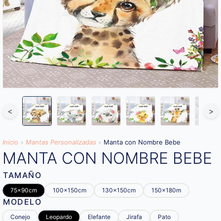
<
>
Inicio
»
Mantas Personalizadas
»
Manta con Nombre Bebe
MANTA CON NOMBRE BEBE
TAMAÑO
75x90cm
100x150cm
130x150cm
150x180m
MODELO
Conejo
Leopardo
Elefante
Jirafa
Pato