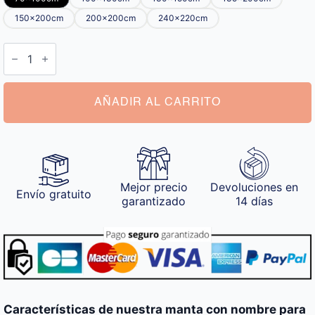
150x200cm
200x200cm
240x220cm
Manta
con
Nombre
cantidad
AÑADIR AL CARRITO
Mejor precio
Devoluciones en
Envío gratuito
garantizado
14 días
Características de nuestra manta con nombre para