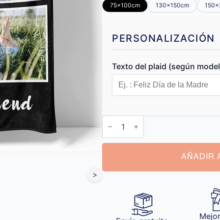
75x100cm
130x150cm
150x
PERSONALIZACIÓN
Texto del plaid (según mode
Manta
de
Fotos
Personalizada
cantidad
AÑADIR 
>
Mejor