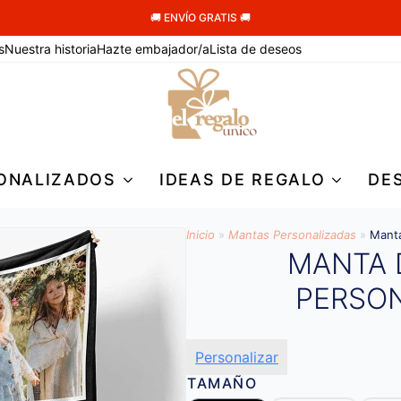
🚚 ENVÍO GRATIS 🚚
s
Nuestra historia
Hazte embajador/a
Lista de deseos
ONALIZADOS
IDEAS DE REGALO
DE
Inicio
»
Mantas Personalizadas
»
Manta
MANTA 
PERSO
Personalizar
TAMAÑO