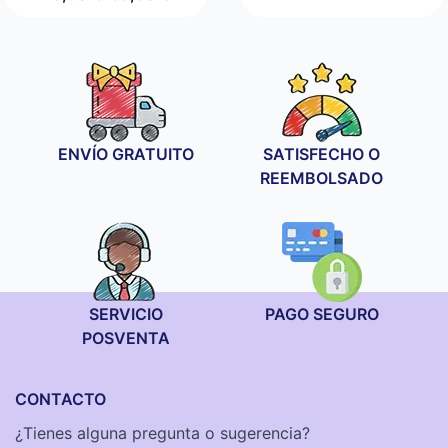
de
Rango
precios:
de
desde
precios:
29,90 €
desde
hasta
29,90 €
99,90 €
hasta
99,90 €
ENVÍO GRATUITO
SATISFECHO O
REEMBOLSADO
SERVICIO
PAGO SEGURO
POSVENTA
CONTACTO
¿Tienes alguna pregunta o sugerencia?