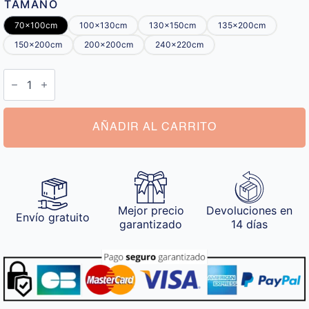
TAMAÑO
70x100cm
100x130cm
130x150cm
135x200cm
150x200cm
200x200cm
240x220cm
Manta
Personalizada
Dia
del
Padre
cantidad
AÑADIR AL CARRITO
Mejor precio
Devoluciones en
Envío gratuito
garantizado
14 días