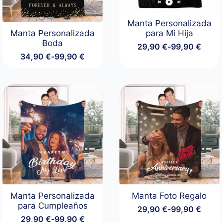
Manta Personalizada
Manta Personalizada
para Mi Hija
Boda
29,90
€
-
99,90
€
Rango
34,90
€
-
99,90
€
de
Rango
precios:
de
desde
precios:
29,90 €
desde
hasta
34,90 €
99,90 €
hasta
99,90 €
Manta Personalizada
Manta Foto Regalo
para Cumpleaños
29,90
€
-
99,90
€
Rango
29,90
€
-
99,90
€