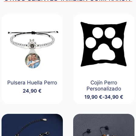
Pulsera Huella Perro
Cojín Perro
Personalizado
24,90
€
19,90
€
-
34,90
€
Rango
de
precios:
desde
19,90 €
hasta
34,90 €