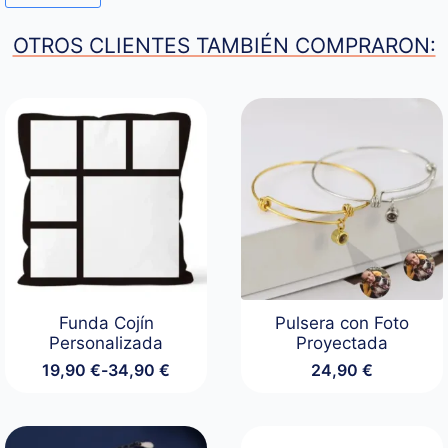
OTROS CLIENTES TAMBIÉN COMPRARON:
Funda Cojín
Pulsera con Foto
Personalizada
Proyectada
19,90
€
-
34,90
€
24,90
€
Rango
de
precios:
desde