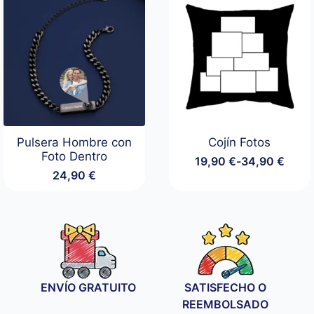
19,90 €
hasta
34,90 €
Pulsera Hombre con
Cojín Fotos
Foto Dentro
19,90
€
-
34,90
€
Rango
24,90
€
de
precios:
desde
19,90 €
hasta
34,90 €
ENVÍO GRATUITO
SATISFECHO O
REEMBOLSADO