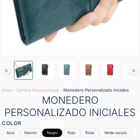
<
>
Inicio
»
Cartera Personalizada
»
Monedero Personalizado Iniciales
MONEDERO
PERSONALIZADO INICIALES
COLOR
Azul
Marron
Negro
Rojo
Rosa
Verde oscuro