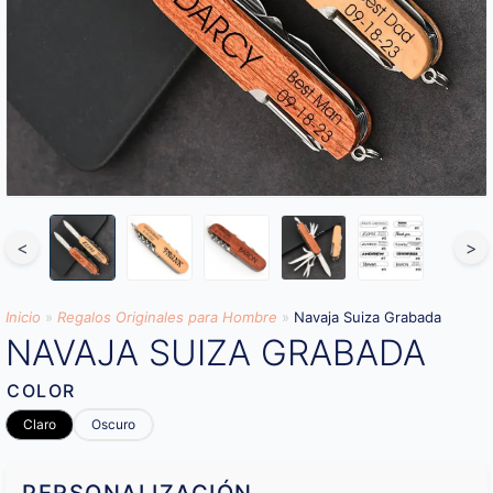
<
>
Inicio
»
Regalos Originales para Hombre
»
Navaja Suiza Grabada
NAVAJA SUIZA GRABADA
COLOR
Claro
Oscuro